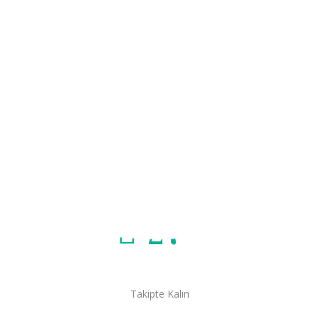
Isıtma
Hava Durumu
Kartepe, Kocaeli
27
°C
Takipte Kalın