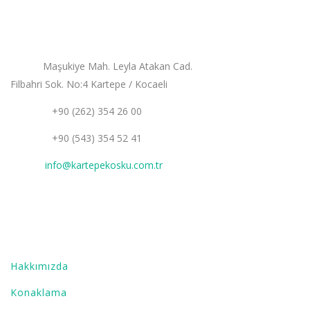
BİZE ULAŞIN
Adres:
Maşukiye Mah. Leyla Atakan Cad.
Filbahri Sok. No:4 Kartepe / Kocaeli
Telefon:
+90 (262) 354 26 00
Telefon:
+90 (543) 354 52 41
E-mail:
info@kartepekosku.com.tr
OTELİMİZ
Hakkımızda
Konaklama