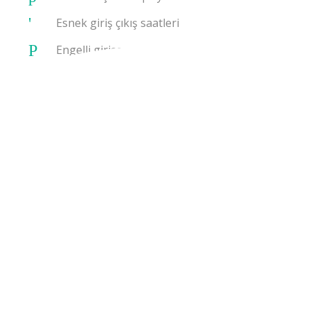
Esnek giriş çıkış saatleri
Engelli girişe uygun
Alkolsüz içecek
Otobüsle ulaşım
Eklenebilir beşik
Bahçe
Otopark
Cafe/Restaurant
Havaalanı transfer
Transfer