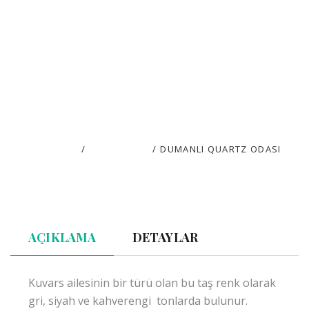
MENÜ
TR
DUMANLI
QUARTZ ODASI
ANASAYFA
/
KONAKLAMA
/
DUMANLI QUARTZ ODASI
AÇIKLAMA
DETAYLAR
Kuvars ailesinin bir türü olan bu taş renk olarak
gri, siyah ve kahverengi tonlarda bulunur.